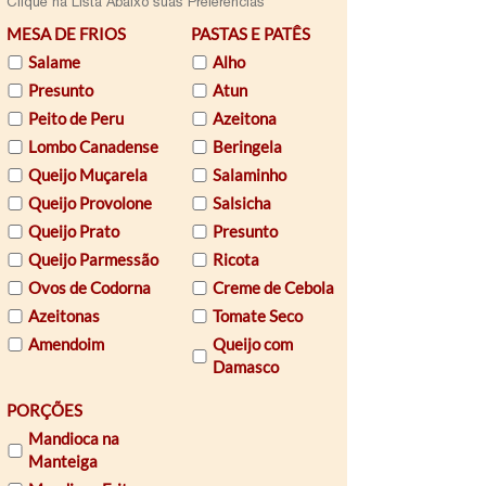
Clique na Lista Abaixo suas Preferências
MESA DE FRIOS
PASTAS E PATÊS
Salame
Alho
Presunto
Atun
Peito de Peru
Azeitona
Lombo Canadense
Beringela
Queijo Muçarela
Salaminho
Queijo Provolone
Salsicha
Queijo Prato
Presunto
Queijo Parmessão
Ricota
Ovos de Codorna
Creme de Cebola
Azeitonas
Tomate Seco
Amendoim
Queijo com
Damasco
PORÇÕES
Mandioca na
Manteiga