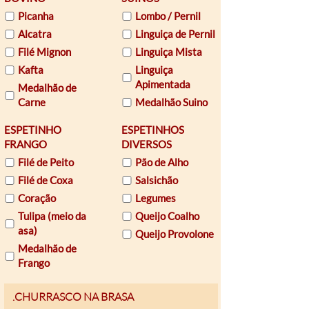
Picanha
Lombo / Pernil
Alcatra
Linguiça de Pernil
Filé Mignon
Linguiça Mista
Kafta
Linguiça
Apimentada
Medalhão de
Carne
Medalhão Suino
ESPETINHO
ESPETINHOS
FRANGO
DIVERSOS
Filé de Peito
Pão de Alho
Filé de Coxa
Salsichão
Coração
Legumes
Tulipa (meio da
Queijo Coalho
asa)
Queijo Provolone
Medalhão de
Frango
Email