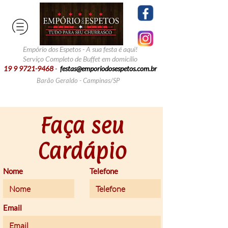
Empório dos Espetos - A sua festa é aqui!
Serviço Completo de Buffet em domicílio
19 9 9721-9468
-
fes
tas
@emporiodosespetos.com.br
Barão Geraldo - Campinas/SP
Faça seu
Cardápio
Nome
Telefone
Email