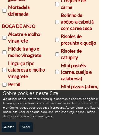
Croquete de
Mortadela
carne
defumada
Bolinho de
abóbora cabotiã
BOCA DE ANJO
com carne seca
Alcatra e molho
Risoles de
vinagrete
presunto e queijo
Filé de frango e
Risoles de
molho vinagrete
catupiry
Linguiça tipo
Mini pastéis
calabresa e molho
(carne, queijo e
vinagrete
calabresa)
Pernil
Mini pizzas (atum,
Carne louca
presunto e queijo,
Sobre cookies neste Site
frango)
Ao utilizar nosso site você aceita que usamos e cookies de ações e
tecnologias semelhantes para realizar análises e fornecer conteúdo
SANDUICHE
Esfirra de carne
e anúncios adequados aos seus interesses. Ao continuar a utilizar o
METRO
nosso site, você concorda com isso. Por favor, veja nossa Política
Trouxinha de
de Cookies para mais informações.
Salame,
frango com
mozzarella, alface
Aceitar
Negar
catupiry
e tomate
Mini quiche de