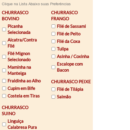
Clique na Lista Abaixo suas Preferências
CHURRASCO
CHURRASCO
BOVINO
FRANGO
Picanha
Filé de Sassami
Selecionada
Filé de Peito
Alcatra/Contra
Filé da Coxa
Filé
Tulipa
Filé Mignon
Asinha / Coxinha
Selecionado
Escalope com
Maminha na
Bacon
Manteiga
Fraldinha ao Alho
CHURRASCO PEIXE
Cupim em Bife
Filé de Tilápia
Costela em Tiras
Salmão
CHURRASCO
SUINO
Linguiça
Calabresa Pura