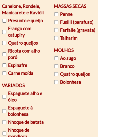
Canelone, Rondele,
MASSAS SECAS
Manicarete e Ravióli
Penne
Presunto e queijo
Fusilli (parafuso)
Frango com
Farfalle (gravata)
catupiry
Talharim
Quatro queijos
MOLHOS
Ricota com alho
poró
Ao sugo
Espinafre
Branco
Carne moída
Quatro queijos
Bolonhesa
VARIADOS
Espaguete alho e
óleo
Espaguete à
bolonhesa
Nhoque de batata
Nhoque de
mandioca